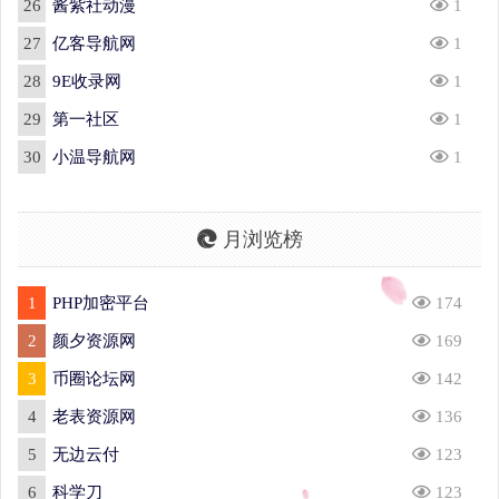
26
酱紫社动漫
1
27
亿客导航网
1
28
9E收录网
1
29
第一社区
1
30
小温导航网
1
月浏览榜
1
PHP加密平台
174
2
颜夕资源网
169
3
币圈论坛网
142
4
老表资源网
136
5
无边云付
123
6
科学刀
123