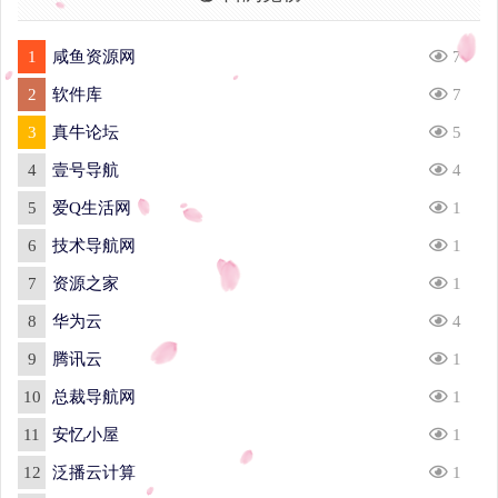
1
咸鱼资源网
7
2
软件库
7
3
真牛论坛
5
4
壹号导航
4
5
爱Q生活网
1
6
技术导航网
1
7
资源之家
1
8
华为云
4
9
腾讯云
1
10
总裁导航网
1
11
安忆小屋
1
12
泛播云计算
1