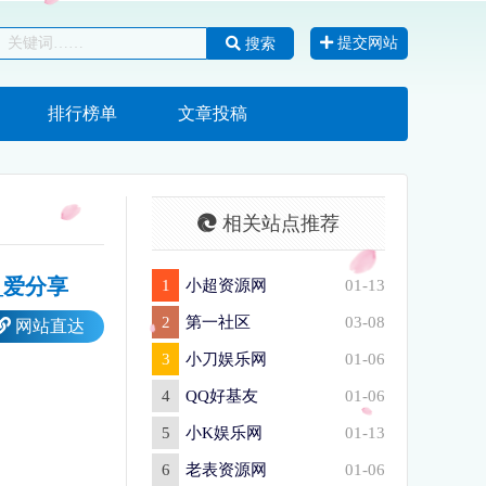
提交网站
搜索
排行榜单
文章投稿
相关站点推荐
集_爱分享
1
小超资源网
01-13
2
第一社区
03-08
网站直达
3
小刀娱乐网
01-06
4
QQ好基友
01-06
5
小K娱乐网
01-13
6
老表资源网
01-06