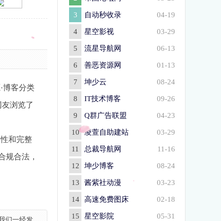
3
自动秒收录
04-19
4
星空影视
03-29
5
流星导航网
06-13
6
善恶资源网
01-13
7
坤少云
08-24
·博客分类
8
IT技术博客
09-26
网友浏览了
9
Q群广告联盟
04-23
10
凌萱自助建站
03-29
确性和完整
11
总裁导航网
11-16
于合规合法，
12
坤少博客
08-24
13
酱紫社动漫
03-23
14
高速免费图床
02-18
15
星空影院
05-31
我们一经发