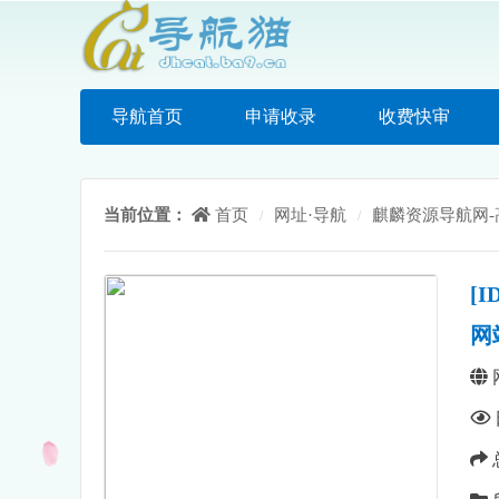
导航首页
申请收录
收费快审
当前位置：
首页
网址·导航
麒麟资源导航网
/
/
[
网