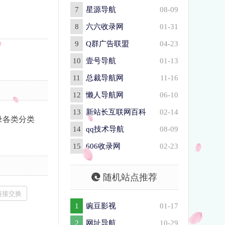
7
星源导航
08-09
8
六六收录网
01-31
9
Q群广告联盟
04-23
10
壹号导航
01-13
11
总裁导航网
11-16
12
懒人导航网
06-10
13
新站长互联网百科
02-14
录各类分类
14
qq技术导航
08-09
15
606收录网
02-23
随机站点推荐
链接交换
1
豌豆影视
01-17
2
网址导航
10-29