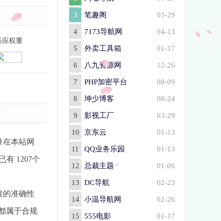
3
笔趣阁
03-29
4
7173导航网
04-13
必应权重
5
外卖工具箱
01-17
6
八九资源网
12-26
7
PHP加密平台
08-09
8
坤少博客
08-24
9
影视工厂
03-29
10
京东云
01-13
录在本站网
11
QQ业务乐园
01-13
 1207个
12
总裁主题
01-06
13
DC导航
02-23
接的准确性
14
小温导航网
02-26
，都属于合规
15
555电影
01-17