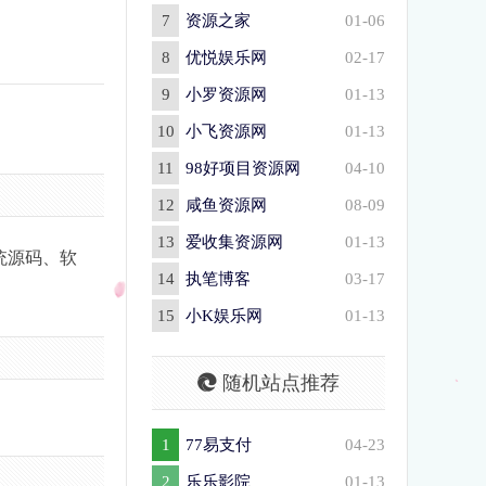
7
资源之家
01-06
8
优悦娱乐网
02-17
9
小罗资源网
01-13
10
小飞资源网
01-13
11
98好项目资源网
04-10
12
咸鱼资源网
08-09
13
爱收集资源网
01-13
统源码、软
14
执笔博客
03-17
15
小K娱乐网
01-13
随机站点推荐
1
77易支付
04-23
2
乐乐影院
01-13