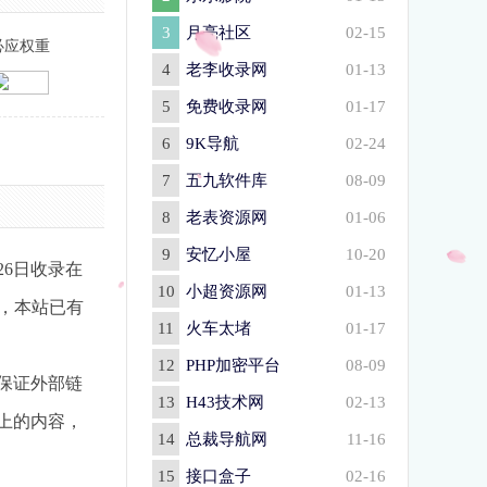
3
月亮社区
02-15
必应权重
4
老李收录网
01-13
5
免费收录网
01-17
6
9K导航
02-24
7
五九软件库
08-09
8
老表资源网
01-06
9
安忆小屋
10-20
月26日收录在
10
小超资源网
01-13
止，本站已有
11
火车太堵
01-17
12
PHP加密平台
08-09
不保证外部链
13
H43技术网
02-13
页上的内容，
14
总裁导航网
11-16
15
接口盒子
02-16