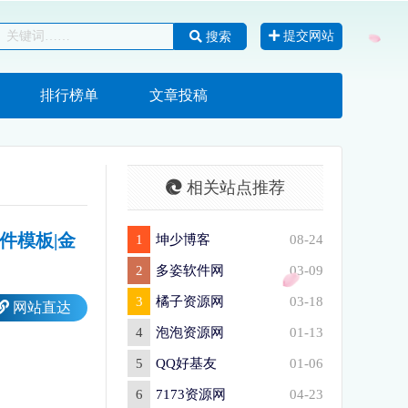
提交网站
搜索
排行榜单
文章投稿
相关站点推荐
s插件模板|金
1
坤少博客
08-24
2
多姿软件网
03-09
3
橘子资源网
03-18
网站直达
4
泡泡资源网
01-13
5
QQ好基友
01-06
6
7173资源网
04-23