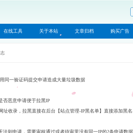
在线工具
关于本站
文章归档
购买广告
日志
复用同一验证码提交申请造成大量垃圾数据
是否恶意申请便于拉黑IP
请网址收录，拉黑直接在后台【站点管理-IP黑名单】直接添加黑
条无法则申请，需要审核通过或者待审里没有同一IP的2条申请数