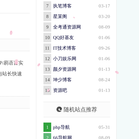
7
执笔博客
03-17
8
星茉阁
03-20
9
全考通资源网
08-09
10
QQ好基友
01-06
11
IT技术博客
09-26
12
小刀娱乐网
01-06
P/易语言实
13
颜夕资源网
01-13
与站长快速
14
坤少博客
08-24
15
资源吧
01-13
随机站点推荐
1
php导航
05-31
2
66导航网
08-09