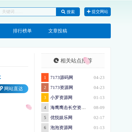
提交网站
搜索
排行榜单
文章投稿
相关站点推荐
客
1
7173源码网
04-23
2
7173资源网
04-23
网站直达
3
小罗资源网
01-13
4
海鹰鹰击长空资源网
08-09
5
优悦娱乐网
02-17
6
泡泡资源网
01-13