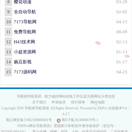
8
樱花动漫
03-29
9
全自动导航
02-02
10
7173导航网
04-13
11
免费导航网
08-09
12
H43技术网
02-13
13
小超资源网
01-13
14
豌豆影视
01-17
15
7173源码网
04-23
导航猫导航系统 - 致力做好网站收集工作以及完善网址分类信息
关于我们
申请收录
排行榜单
网站地图
Copyright 2026 导航猫导航系统 All Rights Reserved. Powered by DhPro 当前版本Ver：
4.3.7
蜀公网安备51062300000001号
蜀ICP备2024080679号-1
《DHPro网址导航系统》受国家计算机软件著作权保护（登记号：
2025SR1094434
）， 禁止传播、破解、盗版、上传、分享产品源代码、二次转售等，