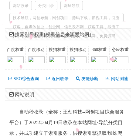
网站收录
分类目录
网址导航
技术导航，网创导航，网创项目，源码下载，影视工具，引流
获客，自媒体创业，创业网，信息发布网，获客工具，截流工
搜索引擎权重[权重信息来源爱站网]
具，小程序搭建，系统搭建，源码交易，源码网，免费源码
百度权重
百度移动
搜狗权重
搜狗移动
360权重
必应权重
SEO综合查询
近日收录
友链诊断
网站测速
网站说明
自动秒收录（全称：王创科技--网创项目综合服务
平台）于2025年04月19日收录在本站网址·导航分类目
录，并成功建立了索引服务，供搜索引擎抓取/蜘蛛爬